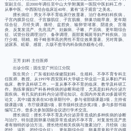
室副主任。后
年调任至中山大学附属第一医院中医妇科工作，
2000
从事中医、中西医结合临床近
年、素有“送子观音”之美名。
40
擅长病症：男女不孕不育临床疗效显著。治疗各种妇科疾病，
子宫内膜异位症、子宫腺肌症、子宫肌瘤、卵巢功能早衰、更年期
综合征、月经失调、痛经、盆腔炎、输卵管堵塞、阴道炎、宫颈
炎、反复发流产、先兆流产、妊娠病、子嗽、产后病、更年期综合
征、试管分段调理治疗、备孕调理、面部黄褐斑等妇产科疾病。治
疗少精、弱精、精子畸形率高的男性不育症效果显著。另对胃肠、
泌尿系、眩晕、感冒、久咳不愈等内科杂病亦颇有心得。
王芳 妇科 主任医师
出诊分院：固生堂广州沿江分院
医生简介：广东省妇幼保健院妇科、生殖科、不孕不育专科主
任医师、教授。从
年西安医科大学硕士毕业后一直从事妇产科
1997
临床、教学及科研工作。一直从事不孕不育的临床、教学及科研工
作。熟练掌握妇产科各种疾病的诊断和处理，尤其是妇科内分泌方
面疾病。有扎实的妇科内分泌理论知识。在国内外发表
多篇研究
20
论文，其中
篇发表在
收录期刊中。参与省部级课题
项，主持省
3
SCI
3
级课题
项，市厅级课题
项，获市级科技进步奖
项，参与多部书籍
1
5
2
编写工作。曾多次参加国际会议进行学术交流。
擅长病症：擅长不孕不育及内分泌异常造成的多种疾病的诊断
与治疗。特别是因卵巢功能异常造成的不孕不育。对复发性流产患
者有独特的诊治方法。擅长绝经相关疾病与激素治疗、月经病（如
闭经、溢乳、闭经综合征）、更年期综合征、卵巢早衰和子宫内膜