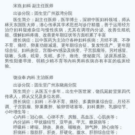
宋燕
妇科
副主任医师
出诊分院：固生堂广州荔湾分院
医生简介：副主任医师，医学博士，深耕中医妇科领域，师从
林天东国医大师，潜心传承其学术思想与诊疗精髓，善于运用经方
治疗妇科疑难杂症与慢性疾病，尤其在调理内分泌、改善生殖机
能、缓解妇科疼痛、改善更年期症状等方面积累了丰富
擅长病症：以中医药为主治疗各种妇科疾病：月经不调、不孕
不育、痛经、卵巢功能减退、更年期综合征、复发性流产、更年期
综合征、妇科炎症、宫颈
感染及病变、子宫肌瘤等。另对感冒、
HPV
咳嗽、头痛、眩晕、失眠、多汗、痤疮、便秘腹泻、泌尿系感染、
男性阳痿早泄、弱精少精不育等内科男科疾病亦有丰富的临床经
验。
饶业奉
内科
主治医师
出诊分院：固生堂广州东晓南分院
医生简介：从医五十多年，出生中医世家，饶氏延龄堂第四代
传承人，师从父兄及多位名师。
擅长病症：妇科：不孕不育、痛经、多囊卵巢综合症、月经不
调、子宫肌瘤、卵巢囊肿、输卵管堵塞等、妇科囊肿、乳腺结节、
小叶增生等；
心内科：冠心病、心律不齐、房颤、高血压、心肌炎等；
内分泌科：甲状腺结节、亚甲炎、甲亢、糖尿病等；
呼吸科：哮喘、肺炎、鼻炎、咽喉炎、肺气肿、肺心病等；
肝病科：脂肪肝、肝炎、肝硬化、腹水、肝胆综合症等；