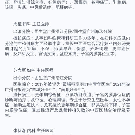
征、卵巢过激综合症、妊娠病等）、颈椎病、各种痛证、乳腺病、
咳喘、失眠、中风后遗症、肥胖病等。
周征
妇科
主任医师
出诊分院：固生堂广州沿江分院
固生堂广州海珠分院
/
擅长病症：从事妇科临床和科研工作
多年，在妇科炎症及内
30
分泌与生殖健康方面经验丰富，擅长中西医结合治疗妇科内分泌失
调引起的月经病、不孕、卵巢早衰，保胎、妊娠调理，更年期疾
病，及妇科炎症、宫颈疾病，盆腔疼痛、子宫内膜异位症等。
苏念军
妇科
主任医师
出诊分院：固生堂广州沿江分院
医生简介：
年被评为“最强科室实力中青年医生”
年被
2019
2021
广州日报评为“羊城好医生”、“南粤好医生”。
擅长病症：更年期综合征、卵巢功能衰退、子宫内膜异位症的
诊断与治疗，及中医、心理调理。专注于研究生殖医学、女性不孕
症、辅助生殖技术，尤其擅长更年期综合征、卵巢功能下降，子宫
内膜异位症、复发性流产及反复种植失败的中西医结合治疗及养
生。
张从森
内科
主任医师