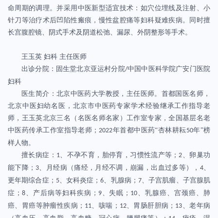
命周期的调理。并采用中医新型适宜技术：如穴位埋线及注射、小
针刀等治疗术后凹陷性瘢痕，慢性盆腔痛等妇科疑难疾病。同时擅
长宫腹腔镜、阴式手术及阴道松弛、漏尿、外阴整形等手术。
王玉英 妇科 主任医师
出诊分院：固生堂北京亚运村分院
中国中医科学院广安门医院
/
妇科
医生简介：北京中医药大学教授，主任医师。首都国医名师，
北京中医妇幼名医，北京市中医药专家学术经验继承工作指导老
师，王玉英北京三名（名医名师名家）工作室专家，全国基层名老
中医药传承工作室指导老师；
年首都中医药“杏林耕耘
年”榜
2022
50
样人物。
擅长病症：
、不孕不育，胎停育，习惯性流产等；
、卵巢功
1
2
能下降；
、月经病（痛经，月经不调，崩漏，出血过多等），
、
3
4
更年期综合症；
、女科炎症；
、乳腺病；
、子宫肌瘤、子宫腺肌
5
6
7
症；
、产后病等妇科疾病；
、失眠；
、乳腺癌、宫颈癌、肺
8
9
10
癌、胃癌等肿瘤性疾病；
、咳喘；
、胃肠肝胆病；
、老年病
11
12
13