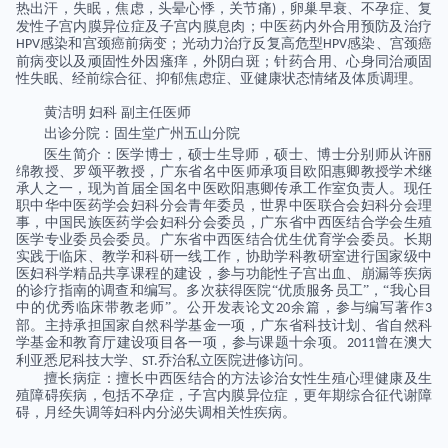
热出汗，失眠，焦虑，头晕心悸，关节痛
，卵巢早衰、不孕症、复
)
发性子宫内膜异位症及子宫内膜息肉；中医药内外合用预防及治疗
感染和宫颈癌前病变；光动力治疗反复高危型
感染、宫颈癌
HPV
HPV
前病变以及顽固性外因瘙痒，外阴白斑；针药合用、心身同治顽固
性失眠、经前综合征、抑郁焦虑症、亚健康状态情绪及体质调理。
黄洁明
妇科
副主任医师
出诊分院：固生堂广州五山分院
医生简介：医学博士，硕士生导师，硕士、博士分别师从许丽
绵教授、罗颂平教授，广东省名中医师承项目欧阳惠卿教授学术继
承人之一，现为首届全国名中医欧阳惠卿传承工作室负责人。现任
职中华中医药学会妇科分会青年委员，世界中医联合会妇科分会理
事，中国民族医药学会妇科分会委员，广东省中西医结合学会生殖
医学专业委员会委员。广东省中西医结合优生优育学会委员。长期
实践于临床、教学和科研一线工作，协助学科教研室进行国家级中
医妇科学精品共享课程的建设，参与功能性子宫出血、崩漏等疾病
的诊疗指南的调查和编写。多次获得医院“优质服务员工”，“我心目
中的优秀临床带教老师”。公开发表论文
余篇，参与编写著作
20
3
部。主持承担国家自然科学基金一项，广东省科技计划、省自然科
学基金和教育厅建设项目各一项，参与课题十余项。
曾在澳大
2011
利亚悉尼科技大学、
乔治私立医院进修访问。
ST.
擅长病症：擅长中西医结合的方法诊治女性生殖心理健康及生
殖障碍疾病，包括不孕症，子宫内膜异位症，更年期综合征代谢障
碍，月经失调等妇科内分泌失调相关性疾病。