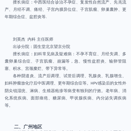
擅长病症：中西医结合诊治不孕症、复发性自然流产、先兆流
产、月经不调、痛经、子宫内膜异位症、子宫肌瘤、卵巢囊肿、更
年期综合症、盆腔炎等
.
刘英杰 内科 主任医师
出诊分院：固生堂北京望京分院
擅长病症：妇科常见病及疑难病：不孕不育症、月经失调、多
囊卵巢综合症、子宫肌瘤、崩漏等，急、慢性盆腔炎、输卵管阻
塞、积水、宫颈糜烂、带下异常等。
各种阴道炎、流产后调理、试管后调理、乳腺炎、乳腺增生、
妇科肿瘤放化疗后中医调理、更年期综合症等。
感染后的女性外
HPV
阴尖锐湿疣、淋病、生殖器疱疹等病变有独到的疗效。老年病、消
化系统疾病、面部痤疮、糖尿病、甲状腺疾病、内分泌失调疾病
等。
二、广州地区