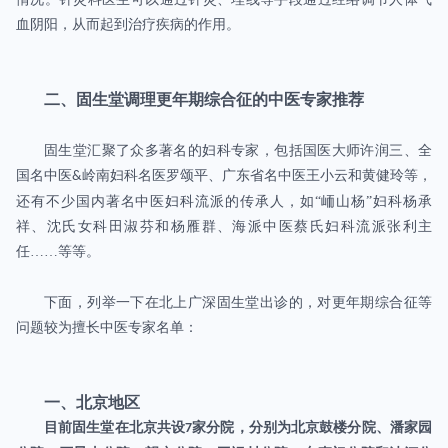
血阴阳，从而起到治疗疾病的作用。
二、固生堂调理更年期综合征的中医专家推荐
固生堂汇聚了众多著名的妇科专家，包括国医大师许润三、全
国名中医
岭南妇科名医罗颂平、广东省名中医王小云和黄健玲等，
&
还有不少国内著名中医妇科流派的传承人，如“峏山杨”妇科杨承
祥、沈氏女科田淑芬和杨雁群、海派中医蔡氏妇科流派张利主
任……等等。
下面，列举一下在北上广深固生堂出诊的，对更年期综合征等
问题较为擅长中医专家名单：
一、北京地区
目前固生堂在北京共设
家分院，分别为北京鼓楼分院、潘家园
7