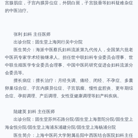
宫腺肌症，子宫内膜异位症，外阴白斑，子宫脱垂等妇科疑难杂症
的中医治疗。
张利
妇科
主任医师
出诊分院：固生堂上海闵行吴中分院
医生简介：海派中医蔡氏妇科流派第九代传人，全国第六批老
中医药专家学术经验继承人。担任世中联妇科专业委员会理事、世
中联生殖医学专业委员会理事、中国中医药研究促进会妇科流派分
会委员等。
擅长病症：擅长治疗：月经失调、痛经、闭经、不孕症、多囊
卵巢综合症、子宫内膜异位症、子宫肌瘤、慢性盆腔炎、更年期综
合症、孕前调理、产后调理、女性亚健康调理等妇产科疾病。
陆建英
妇科
主任医师
出诊分院：固生堂苏州石路分院
固生堂上海普陀分院
固生堂上
/
/
海金悦分院
固生堂上海浦东浦建分院
固生堂上海杨浦分院
/
/
医生简介：上海中医药大学附属岳阳中西医结合医院妇科主任