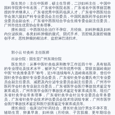
医生简介：主任中医师，硕士生导师，二沙妇科主任，中国中
国科学院青中年名医，广东省中医院名医，广东省名中医李丽芸教
授的学术继承人，广东省优秀中医药临床人才，广东省中西医结合
学会第六届妇产科专业委员会主任委员，中国民族医药学会妇科专
业委员会副会长，广东省中西医结合学会生殖专委会副主任委员，
广州市优生优育协会常务理事。
擅长病症：中西医结合治疗不孕症、月经病、妇科肿瘤及妇科
内分泌疾病。各类妇科肿瘤的腹式、阴式手术、宫腔镜及腹腔镜微
创手术。恶性肿瘤的根治术、盆腔淋巴清扫术。
郭小云
针灸科
主任医师
出诊分院：固生堂广州东湖分院
医生简介：从事中医针灸临床和教学工作近四十年，具有较高
的专业理论及技术水平，被评为广州市优秀中医，荣获首届岭南好
中医“针灸推拿圣手”称号，近
年连续每年入选岭南名医录。曾任中
5
国针灸学会腹针专业委员会委员，广东省针灸学会董氏奇穴专业委
员会副主任委员、减肥及内分泌专业委员会副主任委员，广州市中
医药学会针灸专业副主任委员，广东省医学会医疗事故技术鉴定专
家库成员，广州市医学会医疗事故技术鉴定专家库成员等。现任广
东省针灸学会常务理事，广东省针灸学会针法专业委员会常务委
员，广东省针灸学会技术评估委员会技术培训组专家，广州市医学
会医疗事故技术鉴定和医疗损害鉴定专家库成员等。
擅长病症：临床治疗针药结合，擅长针灸治疗男女不孕不育、
辅助生育、卵巢早衰、妇科病（月经病、子宫肌瘤、更年期综合