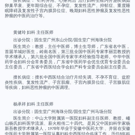
擅长病症：“针药并用、心身同治”治疗妇科生殖内分泌疾病如
卵巢早衰、更年期综合征、不孕症、复发性流产、抑郁症、重度睡
眠障碍及复发性子宫内膜异位症、晚期妇科恶性肿瘤及复发性恶性
肿瘤的中医药治疗等。
黄健玲
妇科
主任医师
出诊分院：固生堂广州东山分院
固生堂广州海珠分院
/
医生简介：教授，主任中医师，博士生导师，广东省名中医，
首届羊城好医生，岭南名医，第三批全国中医药专家李丽芸教授的
学术继承人，第六批全国中医药专家学术经验指导老师。中华中医
药学会妇科分会常务委员，广东省中医药学会优生优育专业委员会
主任委员，广东省中西医结合学会妇产科专业委员会副主任委员。
擅长病症：擅长中西医结合治疗月经失调、不孕不育症、盆腔
炎性疾病、复发性流产、子宫肌瘤、子宫内膜异位症、子宫腺肌症
等疾病，妇科恶性肿瘤的中医调理。
杨承祥
妇科
主任医师
出诊分院：固生堂广州海珠分院
固生堂广州马场分院
/
医生简介：中山大学附属第一医院妇科副主任医师、教授。峏
山杨氏妇科医学流派、薪火相传二十四代。是其父中国妇科学家杨
新吾教授学术继承人，
年毕业于安徽中医药大学 、并留在安徽
1978
中医药大学附属第一医院从事妇科中西医结合临床工作，历任
年科
8