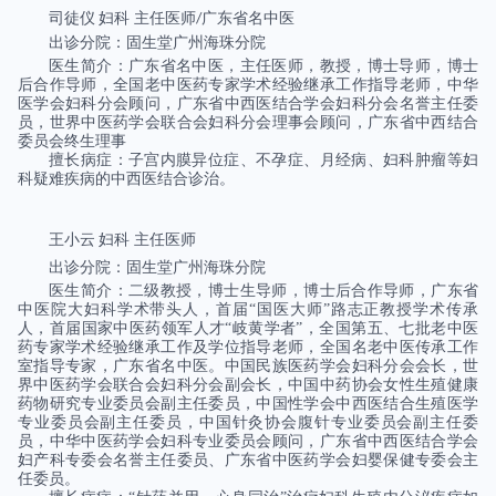
司徒仪
妇科
主任医师
广东省名中医
/
出诊分院：固生堂广州海珠分院
医生简介：广东省名中医，主任医师，教授，博士导师，博士
后合作导师，全国老中医药专家学术经验继承工作指导老师，中华
医学会妇科分会顾问，广东省中西医结合学会妇科分会名誉主任委
员，世界中医药学会联合会妇科分会理事会顾问，广东省中西结合
委员会终生理事
擅长病症：子宫内膜异位症、不孕症、月经病、妇科肿瘤等妇
科疑难疾病的中西医结合诊治。
王小云
妇科
主任医师
出诊分院：固生堂广州海珠分院
医生简介：二级教授，博士生导师，博士后合作导师，广东省
中医院大妇科学术带头人，首届“国医大师”路志正教授学术传承
人，首届国家中医药领军人才“岐黄学者”，全国第五、七批老中医
药专家学术经验继承工作及学位指导老师，全国名老中医传承工作
室指导专家，广东省名中医。中国民族医药学会妇科分会会长，世
界中医药学会联合会妇科分会副会长，中国中药协会女性生殖健康
药物研究专业委员会副主任委员，中国性学会中西医结合生殖医学
专业委员会副主任委员，中国针灸协会腹针专业委员会副主任委
员，中华中医药学会妇科专业委员会顾问，广东省中西医结合学会
妇产科专委会名誉主任委员、广东省中医药学会妇婴保健专委会主
任委员。