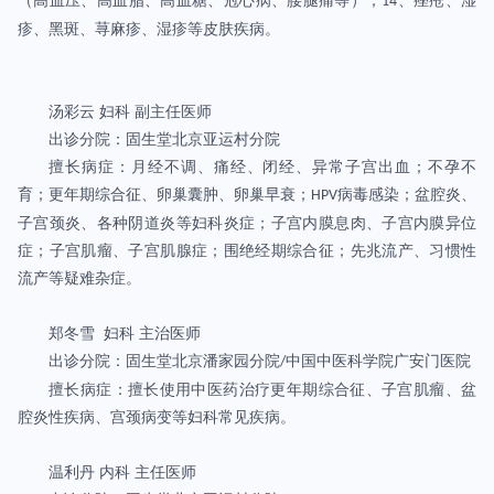
（高血压、高血脂、高血糖、冠心病、腰腿痛等）；
、痤疮、湿
14
疹、黑斑、荨麻疹、湿疹等皮肤疾病。
汤彩云 妇科 副主任医师
出诊分院：固生堂北京亚运村分院
擅长病症：月经不调、痛经、闭经、异常子宫出血；不孕不
育；更年期综合征、卵巢囊肿、卵巢早衰；
病毒感染；盆腔炎、
HPV
子宫颈炎、各种阴道炎等妇科炎症；子宫内膜息肉、子宫内膜异位
症；子宫肌瘤、子宫肌腺症；围绝经期综合征；先兆流产、习惯性
流产等疑难杂症。
郑冬雪 妇科 主治医师
出诊分院：固生堂北京潘家园分院
中国中医科学院广安门医院
/
擅长病症：擅长使用中医药治疗更年期综合征、子宫肌瘤、盆
腔炎性疾病、宫颈病变等妇科常见疾病。
温利丹 内科 主任医师