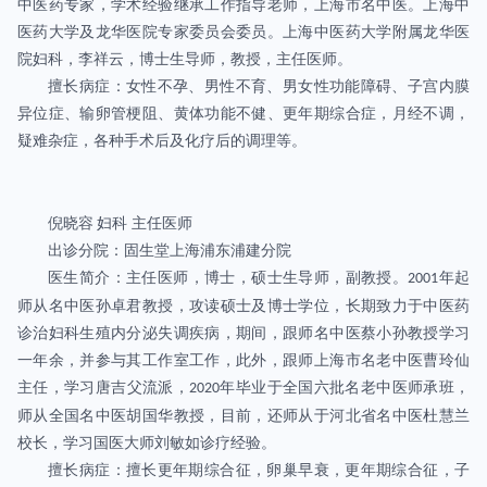
中医药专家，学术经验继承工作指导老师，上海市名中医。上海中
医药大学及龙华医院专家委员会委员。上海中医药大学附属龙华医
院妇科，李祥云，博士生导师，教授，主任医师。
擅长病症：女性不孕、男性不育、男女性功能障碍、子宫内膜
异位症、输卵管梗阻、黄体功能不健、更年期综合症，月经不调，
疑难杂症，各种手术后及化疗后的调理等。
倪晓容
妇科
主任医师
出诊分院：固生堂上海浦东浦建分院
医生简介：主任医师，博士，硕士生导师，副教授。
年起
2001
师从名中医孙卓君教授，攻读硕士及博士学位，长期致力于中医药
诊治妇科生殖内分泌失调疾病，期间，跟师名中医蔡小孙教授学习
一年余，并参与其工作室工作，此外，跟师上海市名老中医曹玲仙
主任，学习唐吉父流派，
年毕业于全国六批名老中医师承班，
2020
师从全国名中医胡国华教授，目前，还师从于河北省名中医杜慧兰
校长，学习国医大师刘敏如诊疗经验。
擅长病症：擅长更年期综合征，卵巢早衰，更年期综合征，子