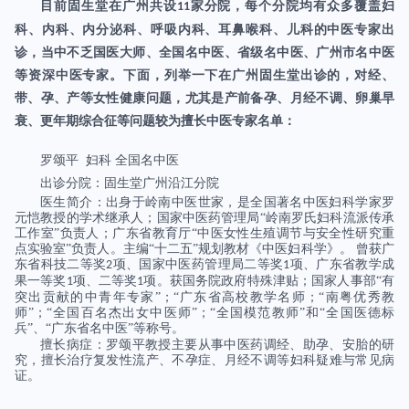
目前固生堂在广州共设
家分院，每个分院均有众多覆盖妇
11
科、内科、内分泌科、呼吸内科、耳鼻喉科、儿科的中医专家出
诊，当中不乏国医大师、全国名中医、省级名中医、广州市名中医
等资深中医专家。下面，列举一下在广州固生堂出诊的，对经、
带、孕、产等女性健康问题，尤其是产前备孕、月经不调、卵巢早
衰、更年期综合征等问题较为擅长中医专家名单：
罗颂平 妇科 全国名中医
出诊分院：固生堂广州沿江分院
医生简介：出身于岭南中医世家，是全国著名中医妇科学家罗
元恺教授的学术继承人；国家中医药管理局“岭南罗氏妇科流派传承
工作室”负责人；广东省教育厅“中医女性生殖调节与安全性研究重
点实验室”负责人。主编“十二五”规划教材《中医妇科学》。 曾获广
东省科技二等奖
项、国家中医药管理局二等奖
项、广东省教学成
2
1
果一等奖
项、二等奖
项。获国务院政府特殊津贴；国家人事部“有
1
1
突出贡献的中青年专家”；“广东省高校教学名师；“南粤优秀教
师”；“全国百名杰出女中医师”；“全国模范教师”和“全国医德标
兵”、“广东省名中医”等称号。
擅长病症：罗颂平教授主要从事中医药调经、助孕、安胎的研
究，擅长治疗复发性流产、不孕症、月经不调等妇科疑难与常见病
证。