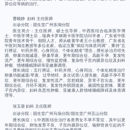
异位症等病的治疗。
曹晓静
妇科
主任医师
出诊分院：固生堂广州东湖分院
医生简介：主任医师、硕士生导师，中西医结合临床医学博
士、中医学博士后，瑞典卡罗林斯卡医学院访问学者，广东省中医
院青年技术骨干、朝阳人才。师从岐黄学者王小云教授、广东省名
中医刘旭生教授等多位名家。临证注重“病症与体质同调”，秉持“五
行辨证、针药并用、心身同治、个体化精准”理念，擅长诊治月经失
调、卵巢功能减退、卵巢早衰、更年期综合征、高龄不孕、复发性
流产、更年期综合征、慢性盆腔痛、复杂性子宫内膜异位症及妇科
肿瘤、情绪睡眠障碍等亚健康调理。
擅长病症：五行辨证、针药并用、心身同治、个体化精准治疗
卵巢功能减退
早衰、过早绝经、多次试管
人授失败、高龄不孕不育
/
/
症、更年期综合征、复发性流产、宫腔残留、异常子宫出血、更年
期综合征、月经不规则、复发性外阴阴道炎、顽固性盆腔痛、重度
子宫内异症、妇科良恶性肿瘤、亚健康人群情绪睡眠障碍及体质调
理等。
张玉蓉
妇科
主任医师
出诊分院：固生堂广州马场分院
固生堂广州五山分院
/
擅长病症：
中西医结合治疗各类男女不孕不育症，其中以更
1.
年期综合征、卵泡发育不良、子宫内膜异位症、输卵管炎引起的不