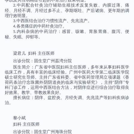
孕以及男性弱精症引起的不育治疗效果明显。
中药配合针灸治疗辅助生殖技术反复失败、内膜过薄、痛
2.
经、月经不调、月经过多不止、孕期呕吐、产后诸病、更年期的调
理疗效明显。
中西医结合治疗习惯性流产、先兆流产。
3.
各类痛症的中药针灸治疗。
4.
内科杂病的中药治疗：感冒、咳嗽、胃胀胃痛、腹泻、便
5.
秘、失眠、抑郁等。
梁君儿
妇科
主任医师
出诊分院：固生堂广州荔湾分院
医生简介：广东省中医院妇科主任医师，多年来从事妇科医学
临床工作，具有丰富的临床经验。广州中医药大学第二临床医学院
硕士研究生导师。主持广东省科委、省中医药管理局立项课题《香
荷药条治疗念珠菌外阴阴道炎的临床与实验研究》，主持“阴痒”专
科门诊工作，运用中西医结合方法，对阴痒症进行综合治疗取得良
好效果。教学、带教效果良好。
擅长病症：阴痒、盆腔炎、月经失调、先兆流产等妇科疾病诊
治。
黎小斌
妇科 主任医师
出诊分院：固生堂广州海珠分院