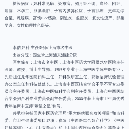
擅长病症：妇科常见病、疑难病。如月经不调、痛经、闭经、
崩漏、不孕症、卵巢囊肿、子宫内膜异位症、子宫肌瘤、更年期综
合征、乳腺病、宫颈
感染、阴道炎、盆腔炎、复发性流产、卵巢
HPV
早衰、女性病理性色斑等。
李佶
妇科
主任医师
上海市名中医
/
出诊分院：固生堂上海浦东浦建分院
医生简介：上海市名中医，上海中医药大学附属龙华医院主任
医师、教授、博士生导师。
年毕业于上海中医学院中医专业，
1989
先后担任龙华医院妇科主任、妇科教研室主任、药物临床试验管理
办公室主任和科技处处长。上海市中西医结合学会不孕不育专业委
员会主任委员、上海市中医妇科学会副主任委员、上海市中西医结
合学会妇产科专业委员会副主任委员，
年获上海市卫生局优秀
2000
青年临床中医师“希望之星”称号。
共承担包括国家中医药管理局“重大疾病联合攻关项目”和市科
委、市卫生健康委项目
项；参编《中西医结合妇产科学》《中医
17
妇科实训》；在《中医杂志》和《中国中西医结合杂志》等杂志上