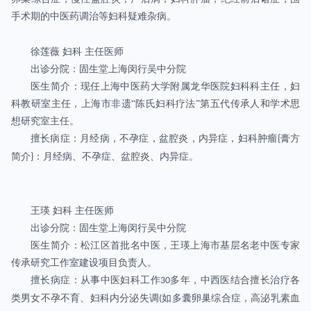
手术期的中医药调治等妇科疑难杂病。
徐莲薇
妇科
主任医师
出诊分院：固生堂上海闵行吴中分院
医生简介：现任上海中医药大学附属龙华医院妇科科主任，妇
科教研室主任，上海市非遗“陈氏妇科疗法”第五代传承人和学术思
想研究室主任。
擅长病症：月经病，不孕症，盆腔炎，内异症，妇科肿瘤
膏方
{
简介
：月经病、不孕症、盆腔炎、内异症。
}
王瑛
妇科
主任医师
出诊分院：固生堂上海闵行吴中分院
医生简介：松江区首批名中医，王瑛上海市基层名老中医专家
传承研究工作室建设项目负责人。
擅长病症：从事中医妇科工作
多年，中西医结合擅长治疗各
30
类男女不孕不育、妇科内分泌失调
如多囊卵巢综合症，高泌乳素血
(