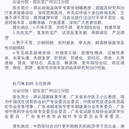
出诊分院：固生堂广州沿江分院
医生简介：师从岭南温病学专家张朝曦教授，跟随其研究和治
疗各类疑难杂症，深得恩师真传。并先后侍诊十多位岭南名医，主
修不孕不育症，擅用健脾补肾、活血化瘀疗法治疗不孕不育症，临
床经验丰富，诊断准确，疗效显著，深得广大患者信赖。
擅长病症：
不孕不育、月经不调、更年期综合征、卵巢早衰
1.
先兆流产、复发性流产、试管反复失败、孕期诸症、产后调
2.
理
男子不育、少精弱精、前列腺炎、睾丸炎、精索静脉曲张及
3.
性功能障碍
常见病及疑难疾病：对感冒久咳、急慢性咽炎、过敏性鼻
4.
炎、头晕头痛、失眠多梦、肝胆炎、肝硬化、胆结石、胃炎、久泄
便秘、肾炎、肾结石、高血压、糖尿病、更年期综合症、癌症调
理、痤疮、肥胖、雀斑等亦有丰富的临床研究和治疗经验。
杜巧琳
妇科
主任医师
出诊分院：固生堂广州沿江分院
医生简介：师从国家岐黄学者、广东省名中医王小云教授。现
为中国优生优育协会妇产专业委员会委员，中医研究促进会骨质疏
松学会常务理事，广东省精准医学更年期健康分会常务委员，广东
省中医药学会生殖专业委员会委员，广东省泌尿生殖协会泌尿学分
会委员，广东省针灸学会颊针专业委员会常务委员。
擅长病症：中西医结合治疗更年期相关疾病
异常子宫出血，潮
(