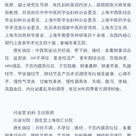
医师，硕士研究生导师，朱氏妇科第四代传人，跟师国医大师朱南
孙教授。目前担任中华中医药学会妇科分会委员、上海中西医结合
学会妇科分会委员、上海中医学会妇科分会委员、上海中医药学会
学术流派分会委员。先后承担国家中医药管理局、上海市卫生局、
上海市自然科学基金、上海市教委等科研项目十余项，在国内核心
期刊上发表学术论文四十篇，参编专著五部。
擅长病症：中西医诊治月经病、带下病、痛经、多囊卵巢综合
症、盆腔炎、
不孕症、复发性流产、更年期综合症、宫颈病变、
IVF
感染、子宫内膜异位症、子宫肌瘤、卵巢囊肿、卵巢早衰、乳腺
HPV
结节、甲状腺结节、肺结节及产后术后调理等白领亚健康、心律不
齐、慢性气管炎、过敏性鼻炎、慢性肠胃炎、失眠、腹泻、便秘、
高脂血症、内分泌紊乱等的调理，有近
年四季膏方调理经验。
30
付金荣
妇科
主任医师
出诊分院：固生堂上海徐汇分院
擅长病症：月经不调，不孕症，痛经，子宫内膜异位症，多囊
卵巢综合症，慢性盆腔炎，产后病，妇科肿瘤，绝经前后诸症，围