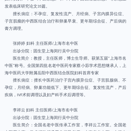
发表临床研究论文
篇。
35
擅长病症：不孕症、复发性流产、月经病、子宫内膜异位症、
子宫肌瘤的中西医结合治疗和卵巢早衰、更年期综合征、产后病的
膏方调理。
张婷婷
妇科
主任医师
上海市名中医
/
出诊分院：固生堂上海闵行吴中分院
医生简介：教授，主任医师，博士生导师。获第五届“上海市名
中医”称号。全国第四批名老中医药专家蔡小荪学术思想继承人，上
海中医药大学附属岳阳中西医结合医院妇科首席专家
擅长病症：擅长中医药治疗子宫内膜异位症、子宫肌腺病、不
孕症，月经病、卵巢功能低下、更年期综合征、复发性流产，产后
疾病，
术前调理以及妇产科手术后调理等。
IVF
李祥云
妇科
主任医师
上海市名中医
/
出诊分院：固生堂上海闵行吴中分院
医生简介：全国名老中医传承工作室，李祥云工作室。全国老