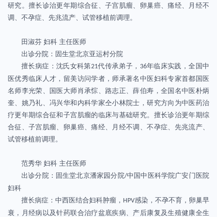
研究。擅长诊治更年期综合征、子宫肌瘤、卵巢癌、痛经、月经不
调、不孕症、先兆流产、试管移植前调理。
田淑芬 妇科 主任医师
出诊分院：固生堂北京亚运村分院
擅长病症：沈氏女科第
代传承弟子，
年临床实践，全国中
21
36
医优秀临床人才，留美访问学者，师承著名中医妇科专家首都国医
名师李光荣、国医大师肖承悰、路志正、薛伯寿，全国名中医朴炳
奎、姚乃礼、冯兴华和内科学家仝小林院士，研究方向为中医药治
疗更年期综合征和子宫肌瘤的临床与基础研究。擅长诊治更年期综
合征、子宫肌瘤、卵巢癌、痛经、月经不调、不孕症、先兆流产、
试管移植前调理。
范秀华 妇科 主任医师
出诊分院：固生堂北京潘家园分院
中国中医科学院广安门医院
/
妇科
擅长病症：中西医结合妇科肿瘤，
感染，不孕不育，卵巢早
HPV
衰，月经病以及针药联合治疗盆底疾病、产后康复及生殖健康全生