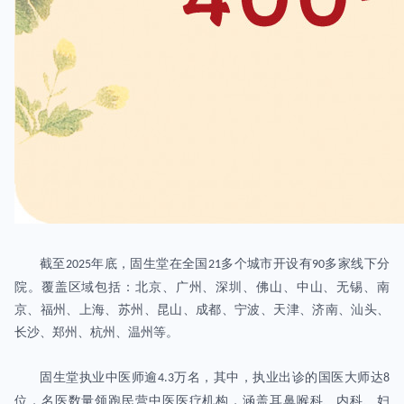
截至
年底，
固生堂
在全国
多个城市开设
有
多家线下分
2025
21
90
院。覆盖区域包括：北京、广州、深圳、佛山、中山、无锡、南
京、福州、上海、苏州、昆山、成都、宁波、天津、济南、汕头、
长沙、郑州、杭州、温州等。
固生堂执业中医师逾
万名，其中，执业出诊的国医大师达
4.3
8
位，名医数量领跑民营中医医疗机构
，
涵盖
耳鼻喉科、
内科、妇