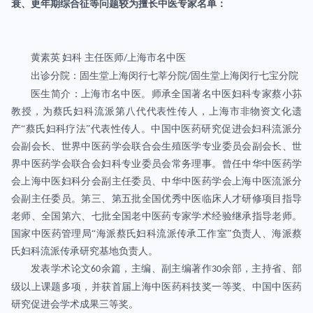
衰、更年期综合征等问题较为擅长中医专家名单：
黄素英
妇科
主任医师
上海市名中医
/
出诊分院：固生堂上海闵行七莘分院
固生堂上海闵行七宝分院
/
医生简介：上海市名中医。师承全国著名中医妇科专家蔡小荪
教授，为蔡氏妇科流派第八代代表性传人，上海市非物资文化遗
产“蔡氏妇科疗法”代表性传人。中国中医药研究促进会妇科流派分
会副会长、世界中医药学会联合会生殖医学专业委员会副会长、世
界中医药学会联合会妇科专业委员会常务理事。曾任中华中医药学
会上海中医妇科分会副主任委员、中华中医药学会上海中医流派分
会副主任委员。第三、第五批全国优秀中医临床人才研修项目指导
老师、全国第六、七批全国老中医药专家学术经验继承指导老师。
国家中医药管理局“海派蔡氏妇科流派传承工作室”负责人、海派蔡
氏妇科流派传承研究基地负责人。
发表学术论文
余篇，主编、副主编著作
余部，主持省、部
60
30
级以上课题多项，并获首届上海中医药科技奖一等奖、中国中医药
研究促进会学术成果三等奖。