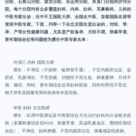
分院、石景山分院、望京分院、亚运村分院、东直门分院和沙河分
院。每个分院均有众多覆盖妇科、内科、妇科、耳鼻喉科、儿科的
中医专家出诊，当中不乏国医大师、全国名中医、首都国医名师等
资深中医专家。下面，列举一下在北京固生堂出诊的，对经、带、
孕、产等女性健康问题，尤其是产前备孕、月经不调、卵巢早衰、
更年期综合征等问题较为擅长中医专家名单：
许润三 内科 国医大师
擅长：不孕症（不排卵、输卵管不通）、子宫内膜异位症、盆
腔炎、乳腺增生、子宫肌瘤、功能性子宫出血、卵巢囊肿、月经不
调、痛经、闭经、更年期综合症等妇科疾病，同时对男性不育症、
精子异常及阳痿等男科疾病有丰富经验。
华苓 妇科 主任医师
擅长：应用中医辨证及中西医结合方法治疗妇科内分泌相关疾
病（多囊卵巢综合症
、卵巢早衰、高泌乳素血症、围绝经期综
PCOS
合征）、不孕症、妇科肿瘤、子宫内膜异位症、病毒感染性疾病。