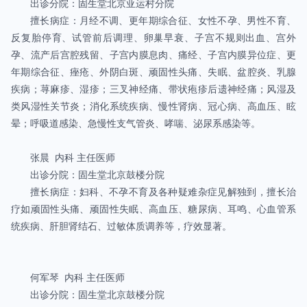
出诊分院：固生堂北京亚运村分院
擅长病症：月经不调、更年期综合征、女性不孕、男性不育、
反复胎停育、试管前后调理、卵巢早衰、子宫不规则出血、宫外
孕、流产后宫腔残留、子宫内膜息肉、痛经、子宫内膜异位症、更
年期综合征、痤疮、外阴白斑、顽固性头痛、失眠、盆腔炎、乳腺
疾病；荨麻疹、湿疹；三叉神经痛、带状疱疹后遗神经痛；风湿及
类风湿性关节炎；消化系统疾病、慢性肾病、冠心病、高血压、眩
晕；呼吸道感染、急慢性支气管炎、哮喘、泌尿系感染等。
张晨 内科 主任医师
出诊分院：固生堂北京鼓楼分院
擅长病症：妇科、不孕不育及各种疑难杂症见解独到，擅长治
疗如顽固性头痛、顽固性失眠、高血压、糖尿病、耳鸣、心血管系
统疾病、肝胆肾结石、过敏体质调养等，疗效显著。
何军琴 内科 主任医师
出诊分院：固生堂北京鼓楼分院