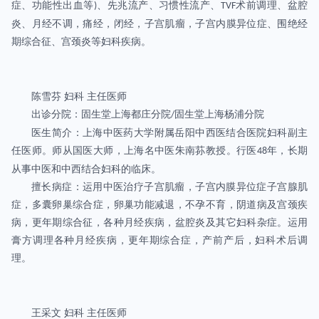
症、功能性出血等
、先兆流产、习惯性流产、
术前调理、盆腔
)
TVF
炎、月经不调，痛经，闭经，子宫肌瘤，子宫内膜异位症、围绝经
期综合征、宫颈炎等妇科疾病。
陈雪芬
妇科
主任医师
出诊分院：固生堂上海都庄分院
固生堂上海杨浦分院
/
医生简介：上海中医药大学附属岳阳中西医结合医院妇科副主
任医师。师从国医大师，上海名中医朱南荪教授。行医
年，长期
48
从事中医和中西结合妇科的临床。
擅长病症：运用中医治疗子宫肌瘤，子宫内膜异位症子宫腺肌
症，多囊卵巢综合症，卵巢功能减退，不孕不育，阴道病及宫颈疾
病，更年期综合征，各种月经疾病，盆腔炎及其它妇科杂症。运用
膏方调理各种月经疾病，更年期综合症，产前产后，妇科术后调
理。
王采文
妇科
主任医师