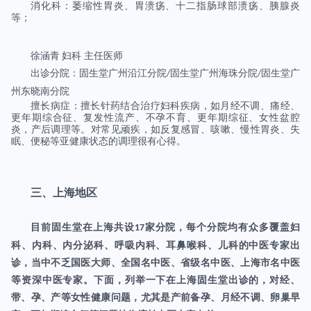
消化科：萎缩性胃炎、胃溃疡、十二指肠球部溃疡、胰腺炎
等；
徐涵青
妇科
主任医师
出诊分院：固生堂广州沿江分院
固生堂广州海珠分院
固生堂广
/
/
州东晓南分院
擅长病症：擅长针药结合治疗妇科疾病，如月经不调、痛经、
更年期综合征、复发性流产、不孕不育、更年期综征、女性盆腔
炎，产后调理等。对常见顽疾，如反复感冒、咳嗽、慢性胃炎、失
眠、便秘等亚健康状态的调理很有心得。
三、上海地区
目前固生堂在上海共设
家分院，每个分院均有众多覆盖妇
17
科、内科、内分泌科、呼吸内科、耳鼻喉科、儿科的中医专家出
诊，当中不乏国医大师、全国名中医、省级名中医、上海市名中医
等资深中医专家。下面，列举一下在上海固生堂出诊的，对经、
带、孕、产等女性健康问题，尤其是产前备孕、月经不调、卵巢早