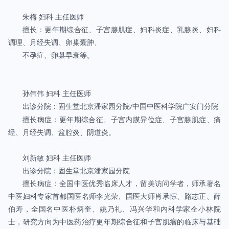
朱梅 妇科 主任医师
擅长：更年期综合征、子宫腺肌症、妇科炎症、乳腺炎、妇科
调理、月经失调、卵巢囊肿、
不孕症、卵巢早衰等。
孙伟伟 妇科 主任医师
出诊分院：固生堂北京潘家园分院
中国中医科学院广安门分院
/
擅长病症：更年期综合征、子宫内膜异位症、子宫腺肌症、痛
经、月经失调、盆腔炎、阴道炎。
刘新敏 妇科 主任医师
出诊分院：固生堂北京潘家园分院
擅长病症：全国中医优秀临床人才，留美访问学者，师承著名
中医妇科专家首都国医名师李光荣、国医大师肖承悰、路志正、薛
伯寿，全国名中医朴炳奎、姚乃礼、冯兴华和内科学家仝小林院
士，研究方向为中医药治疗更年期综合征和子宫肌瘤的临床与基础